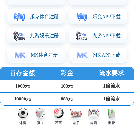
平台稳定流畅
借助全球多节点部署与智能调度机制，xk体
育 实现高并发条件下依然保持流畅体验。热
门赛事期间依旧顺畅无阻，保障您不错过任
何精彩瞬间。
多元活动回馈
平台定期推出签到抽奖、赛事参与奖励、节
日礼包等多样化用户激励，提升参与感与平
台活跃度，打造更有温度的服务体系。
全年无休客服
xk体育 配备专业客服团队，全年 365 天 ×